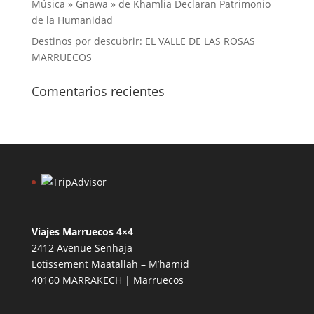
Música » Gnawa » de Khamlia Declaran Patrimonio
de la Humanidad
Destinos por descubrir: EL VALLE DE LAS ROSAS
MARRUECOS
Comentarios recientes
Viajes Marruecos 4×4
2412 Avenue Senhaja
Lotissement Maatallah – M’hamid
40160 MARRAKECH | Marruecos