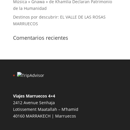
Música » Gnawa » de Khamlia Declaran Patrimonio
de la Humanidad
Destinos por descubrir: EL VALLE DE LAS ROSAS
MARRUECOS
Comentarios recientes
Viajes Marruecos 4×4
2412 Avenue Senhaja
Lotissement Maatallah – M’hamid
40160 MARRAKECH | Marruecos