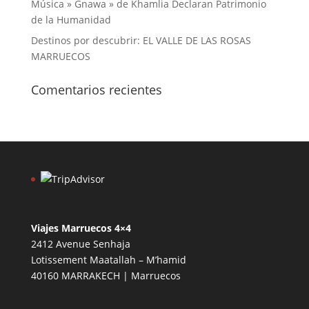
Música » Gnawa » de Khamlia Declaran Patrimonio
de la Humanidad
Destinos por descubrir: EL VALLE DE LAS ROSAS
MARRUECOS
Comentarios recientes
Viajes Marruecos 4×4
2412 Avenue Senhaja
Lotissement Maatallah – M’hamid
40160 MARRAKECH | Marruecos