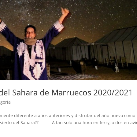
o del Sahara de Marruecos 2020/2021
egoría
mente diferente a años anteriores y disfrutar del año nuevo como
esierto del Sahara?? A tan solo una hora en ferry, o dos en avi