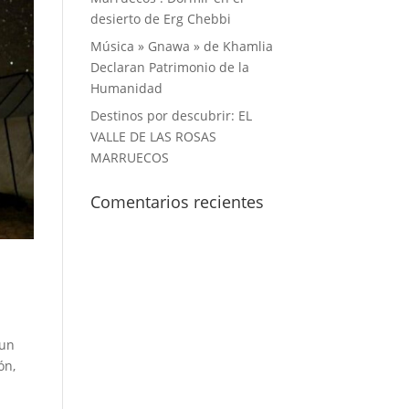
desierto de Erg Chebbi
Música » Gnawa » de Khamlia
Declaran Patrimonio de la
Humanidad
Destinos por descubrir: EL
VALLE DE LAS ROSAS
MARRUECOS
Comentarios recientes
 un
ón,