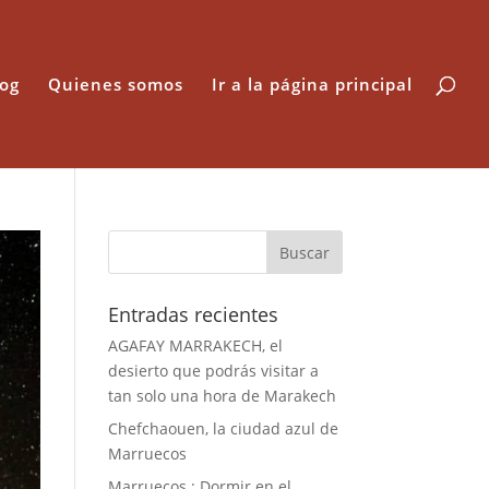
log
Quienes somos
Ir a la página principal
Entradas recientes
AGAFAY MARRAKECH, el
desierto que podrás visitar a
tan solo una hora de Marakech
Chefchaouen, la ciudad azul de
Marruecos
Marruecos : Dormir en el