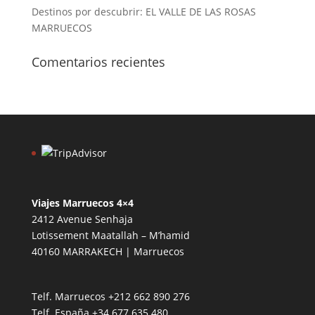
Destinos por descubrir: EL VALLE DE LAS ROSAS
MARRUECOS
Comentarios recientes
Viajes Marruecos 4×4
2412 Avenue Senhaja
Lotissement Maatallah – M’hamid
40160 MARRAKECH | Marruecos
Telf. Marruecos
+212 662 890 276
Telf. España
+34 677 635 480